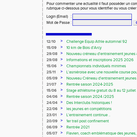
Pour commenter une actualité il faut posséder un compt
rubrique ci-dessous pour vous identifier ou vous crée
Login (Email)
:
Mot de Passe
:
>
12/10
Challenge Equip Athle automnal 92
>
15/09
10 km de Bois d'Arcy
>
29/08
Nouveau créneau d'entrainement jeunes à
>
29/08
Informations et inscriptions 2025 2026
>
15/06
Championnats individuels minimes
>
25/11
L'asniéroise avec une nouvelle course pou
>
05/09
Nouveau Créneau d'entrainement jeunes 
>
21/07
Rentrée saison 2024-2025
>
15/06
Stage athlétisme gratuit du 8 au 12 juille
>
04/06
Rentrée saison 2024 /2025
>
24/04
Des Interclubs historiques !
>
22/06
les jeunes en compétitions
>
23/01
L'entrainement continue ..
>
20/09
1er trail post confinement
>
06/09
Rentrée 2021
>
05/07
Flavien, coach emblématique des jeunes,