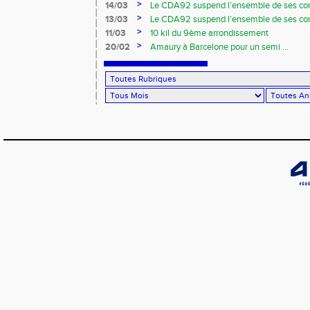
>
14/03
Le CDA92 suspend l’ensemble de ses com
rassemblements et entraînements en gr
>
13/03
Le CDA92 suspend l’ensemble de ses com
rassemblements et entraînements en gr
>
11/03
10 kil du 9ème arrondissement
>
20/02
Amaury à Barcelone pour un semi ...